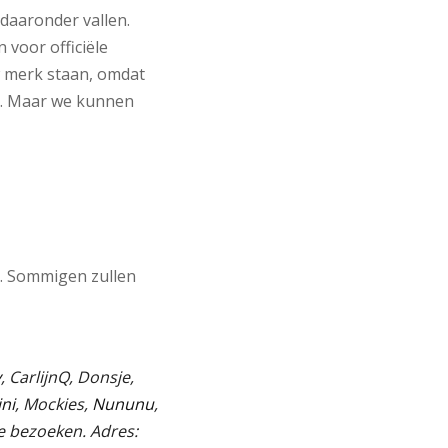
 daaronder vallen.
voor officiële
w merk staan, omdat
n. Maar we kunnen
. Sommigen zullen
y
, CarlijnQ, Donsje,
ni
, Mockies,
Nununu
,
te bezoeken. Adres: