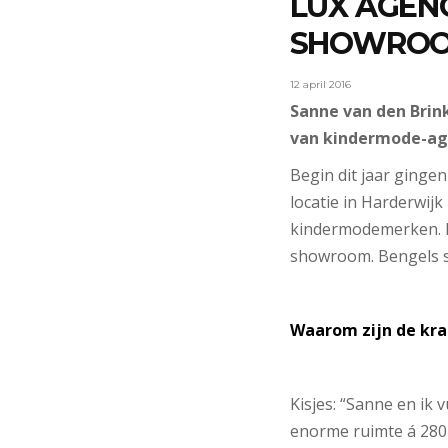
LUX AGEN
SHOWRO
12 april 2016
Sanne van den Brin
van kindermode-ag
Begin dit jaar ginge
locatie in Harderwijk
kindermodemerken. D
showroom. Bengels s
Waarom zijn de kr
Kisjes: “Sanne en ik 
enorme ruimte á 280 