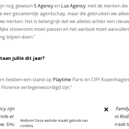
zijn nog gewoon
S Agency
en
Lux Agency
, met de merken die
een gezamenlijk agentschap, maar die gebruiken we alleen 
 merken. Het is belangrijk dat we allebei achter een nieu
lijke showroom moet passen en het aanbod moet aanvulle
g blijven doen.”
aan jullie dit jaar?
rken hebben een stand op
Playtime
Paris en CIFF Kopenhagen
n Florence vertegenwoordigd zijn.”
ncy zijn agenten voor de kindermodemerken
1+in the Famil
ile et Ida, FUB, Gro Company, Lennebelle Petites,
Mini Rodi
Welkom! Deze website maakt gebruik van
ow
, Small Rags, Soft Gallery en Tiny Cottons en op afspraak 
cookies.