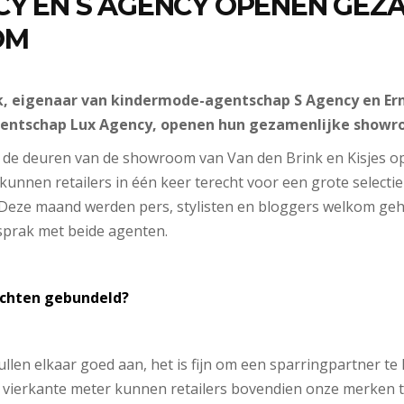
CY EN S AGENCY OPENEN GEZ
OM
k, eigenaar van kindermode-agentschap S Agency en Ern
entschap Lux Agency, openen hun gezamenlijke showr
n de deuren van de showroom van Van den Brink en Kisjes o
 kunnen retailers in één keer terecht voor een grote selecti
eze maand werden pers, stylisten en bloggers welkom geh
prak met beide agenten.
achten gebundeld?
vullen elkaar goed aan, het is fijn om een sparringpartner t
vierkante meter kunnen retailers bovendien onze merken teg