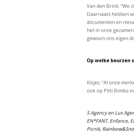
Van den Brink: “We 
Daarnaast hebben we 
documenten en nieuwe
het in onze gezamen
gewoon ons eigen din
Op welke beurzen st
Kisjes: “Al onze me
ook op Pitti Bimbo i
S Agency en Lux Age
EN*FANT, Enfance, Em
Picnik,
Rainbow&Sn