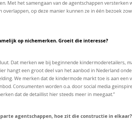
eren. Met het samengaan van de agentschappen versterken w
n overlappen, op deze manier kunnen ze in één bezoek zowel 
amelijk op nichemerken. Groeit die interesse?
luut. Dat merken we bij beginnende kindermoderetailers, ma
ier hangt een groot deel van het aanbod in Nederland onde
elding. We merken dat de kindermode markt toe is aan een 
aanbod. Consumenten worden o.a. door social media geïnspire
rken dat de detaillist hier steeds meer in meegaat.”
 aparte agentschappen, hoe zit die constructie in elkaar?