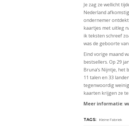
Je zag ze wellicht ti
Nederland afkomstig
ondernemer ontdekte 
kaartjes met uitleg 
ik teksten schreef zo
was de geboorte van 
Eind vorige maand was
bestsellers. Op 29 j
Bruna’s Nijntje, het 
11 talen en 33 landen
tegenwoordig weinig 
kaarten krijgen ze t
Meer informatie
:
w
TAGS:
Kleine Fabriek