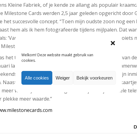
jdens Kleine Fabriek, of je kende ze allang als populair kraamc
e Milestone Cards werden 2,5 jaar geleden opgericht door
het succesvolle concept. “Toen mijn oudste zoon nog een b
naast hem als ik hem fotografeerde tijdens mijlpalen. Dat w
als: ‘Vandaag kroop ik voor het eerst’. Ik besefte dat zoiets 
Milestone Cards.”
Welkom! Deze website maakt gebruik van
 het tijd voor een nieuwe, limited edition uitvoering van de
cookies.
anuari lanceerde Broekhuis het nieuwste design: een samenw
bekendste konijntje van Nederland. Milestone Cards zijn inmi
Alle cookies
Weiger
Bekijk voorkeuren
. Naast baby-, zijn er ook peuter- en zwangerschapskaartjes.
meer waard. Je schiet ze zo gemakkelijk met je mobiele tel
er plekke meer waarde.”
ww.milestonecards.com
D