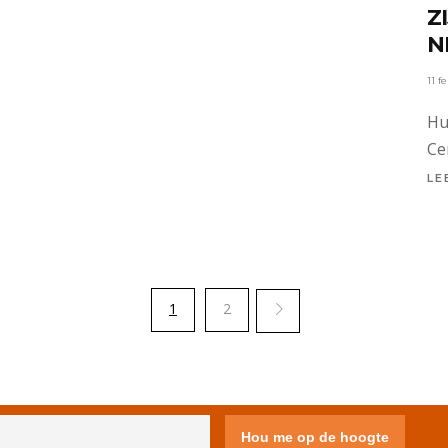
Z
N
11 f
Hu
Ce
LE
1
2