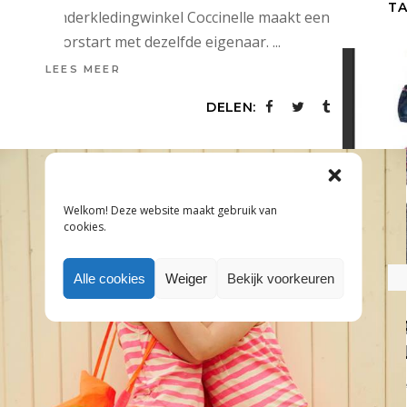
TA
Kinderkledingwinkel Coccinelle maakt een
doorstart met dezelfde eigenaar.
LEES MEER
DELEN:
el
Welkom! Deze website maakt gebruik van
cookies.
Alle cookies
Weiger
Bekijk voorkeuren
P
K
12 f