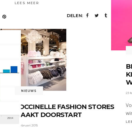
LEES MEER
DELEN:
B
K
W
NIEUWS
23 f
Vo
COCCINELLE FASHION STORES
wi
MAAKT DOORSTART
LE
23 februari 2015