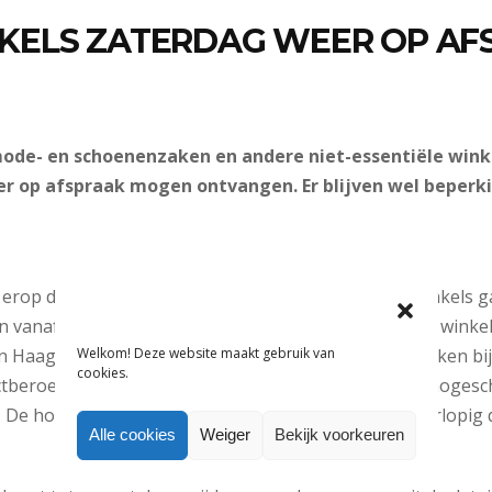
ELS ZATERDAG WEER OP AF
 mode- en schoenenzaken en andere niet-essentiële wink
r op afspraak mogen ontvangen. Er blijven wel beperki
kt erop dat het kabinet vrijdag versoepelingen voor winkels 
n vanaf aanstaande zaterdag weer open mogen voor winkel
Welkom! Deze website maakt gebruik van
n Haagse bronnen aan de
NOS
. Ook een afspraak maken bi
cookies.
ctberoepen mag weer. Verder mogen universiteiten, hoges
 De horeca en cultuursector blijven naar verluidt voorlopig d
Alle cookies
Weiger
Bekijk voorkeuren