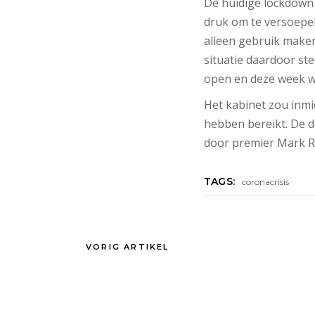
De huidige lockdown 
druk om te versoepel
alleen gebruik maken
situatie daardoor st
open en deze week wa
Het kabinet zou inmi
hebben bereikt. De d
door premier Mark R
TAGS:
coronacrisis
VORIG ARTIKEL