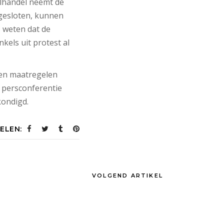
ilhandel neemt de
 gesloten, kunnen
s weten dat de
kels uit protest al
len maatregelen
e persconferentie
kondigd.
ELEN:
VOLGEND ARTIKEL