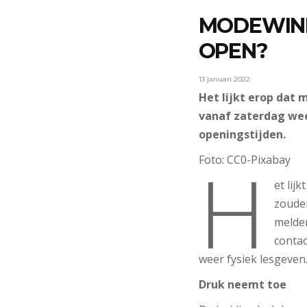
MODEWINK
OPEN?
13 januari 2022
Het lijkt erop dat
vanaf zaterdag wee
openingstijden.
H
Foto: CC0-Pixabay
et lij
zoude
melde
conta
weer fysiek lesgeven.
Druk neemt toe