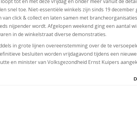
loopt tot en met deze vrijdag en onder meer vanuit de deta
en snel toe. Niet-essentiële winkels zijn sinds 19 december
 van click & collect en laten samen met brancheorganisatie
eeds nijpender wordt. Afgelopen weekend ging een aantal win
ren in de winkelstraat diverse demonstraties.
ddels in grote lijnen overeenstemming over de te versoepe
efinitieve besluiten worden vrijdagavond tijdens een nieuw
utte en minister van Volksgezondheid Ernst Kuipers aange
D