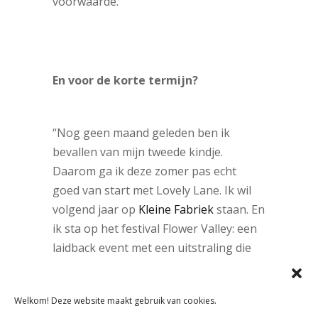
voorwaarde.”
En voor de korte termijn?
“Nog geen maand geleden ben ik
bevallen van mijn tweede kindje.
Daarom ga ik deze zomer pas echt
goed van start met Lovely Lane. Ik wil
volgend jaar op
Kleine Fabriek
staan. En
ik sta op het festival Flower Valley: een
laidback event met een uitstraling die
goed bij mijn merk past. Niet zo
grootschalig en eerlijk. Niet omdat dat
Welkom! Deze website maakt gebruik van cookies.
hip is, maar omdat alles tegenwoordig