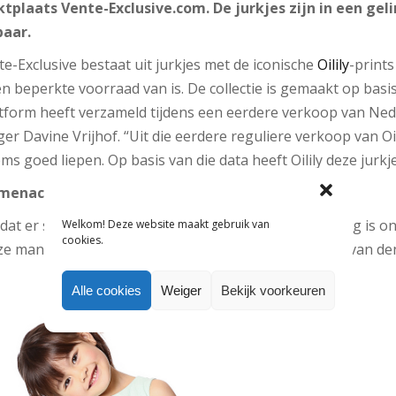
plaats Vente-Exclusive.com. De jurkjes zijn in een gel
baar.
te-Exclusive bestaat uit jurkjes met de iconische
Oilily
-prints
 beperkte voorraad van is. De collectie is gemaakt op basis
form heeft verzameld tijdens een eerdere verkoop van Nede
er Davine Vrijhof. “Uit die eerdere reguliere verkoop van Oi
ems goed liepen. Op basis van die data heeft Oilily deze jurk
mmenacker
 dat er speciaal voor Vente-Exclusive.com kinderkleding is 
Welkom! Deze website maakt gebruik van
cookies.
eze manier samengewerkt met mode-ontwerper Addy van d
Alle cookies
Weiger
Bekijk voorkeuren