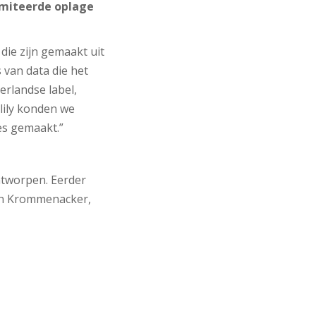
imiteerde oplage
 die zijn gemaakt uit
 van data die het
rlandse label,
lily konden we
jes gemaakt.”
ontworpen. Eerder
en Krommenacker,