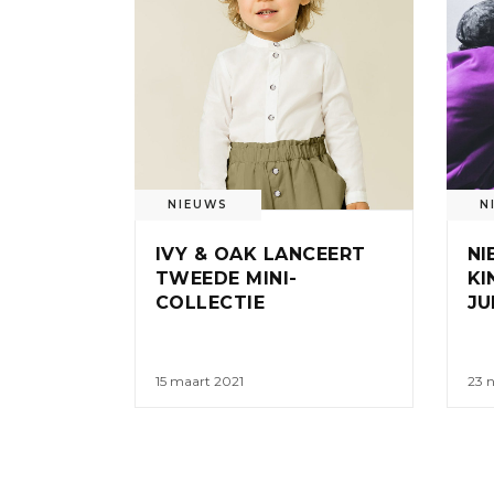
NIEUWS
N
IVY & OAK LANCEERT
NI
TWEEDE MINI-
KI
COLLECTIE
JU
15 maart 2021
23 