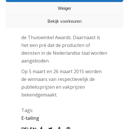
Nederlandse webwinkels die op
Weiger
afstanden producten en/of diensten
verkopen aan Nederlandse
Bekijk voorkeuren
consumenten kunnen deelnemen aan
de Thuiswinkel Awards. Daarnaast is
het een pré dat de producten of
diensten in de Nederlandse taal worden
aangeboden.
Op 5 maart en 26 maart 2015 worden
de winnaars van respectievelijk de
publieksprijzen en vakprijzen
bekendgemaakt.
Tags:
E-tailing
DELEN: