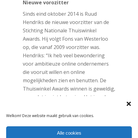
Nieuwe vorozitter
Sinds eind oktober 2014 is Ruud
Hendriks de nieuwe voorzitter van de
Stichting Nationale Thuiswinkel
Awards. Hij volgt Fons van Westerloo
op, die vanaf 2009 voorzitter was.
Hendriks: “Ik heb veel bewondering
voor ambitieuze online ondernemers
die vooruit willen en online
mogelijkheden zien en benutten. De
Thuiswinkel Awards winnen is geweldig,
maar dat is niet het enige. Het is ook
interessant om de eigen kwaliteiten te
vergelijken met anderen en te leren van
Welkom! Deze website maakt gebruik van cookies.
elkaar.”
Eisen
Alle cookies