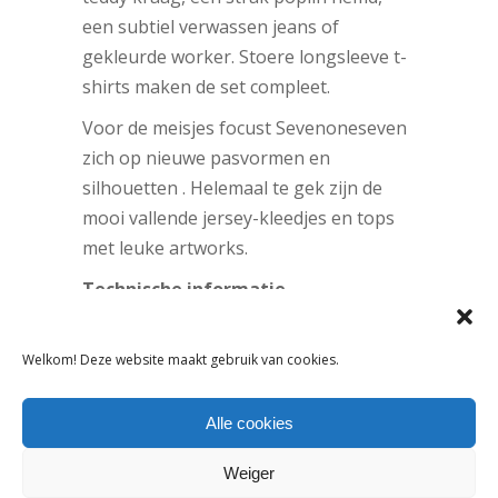
een subtiel verwassen jeans of
gekleurde worker. Stoere longsleeve t-
shirts maken de set compleet.
Voor de meisjes focust Sevenoneseven
zich op nieuwe pasvormen en
silhouetten . Helemaal te gek zijn de
mooi vallende jersey-kleedjes en tops
met leuke artworks.
Technische informatie
De collectie is verkrijgbaar vanaf maat
92 tot en met 176. Voor meer
Welkom! Deze website maakt gebruik van cookies.
informatie bel naar +31 (0)20 4282028
of kijk op
www.sevenoneseven.eu
.
Alle cookies
Tags:
Weiger