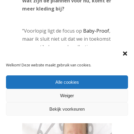
Wat zijn de plannen voor nu, komt er
meer kleding bij?
“Voorlopig ligt de focus op
Baby-Proof
,
maar ik sluit niet uit dat we in toekomst
meer artikelen aan de collectie
toevoegen. We blijven bedenken hoe
we kunnen uitbreiden en hoe we de
Welkom! Deze website maakt gebruik van cookies.
collectie nog interessanter kunnen
maken.”
Alle cookies
Weiger
Bekijk voorkeuren