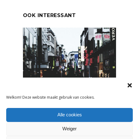
OOK INTERESSANT
NIEUWS
,
ONDERNEMEN
Welkom! Deze website maakt gebruik van cookies.
DIT ZIJN DE 4 BELANGRIJKSTE
Alle cookies
VRAAGSTUKKEN VOOR DE
DETAILHANDEL IN 2022
Weiger