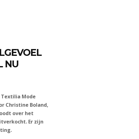
JLGEVOEL
L NU
 Textilia Mode
r Christine Boland,
oodt over het
tverkocht. Er zijn
ting.