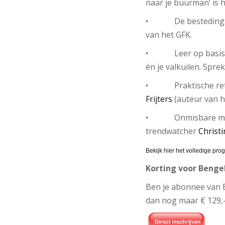
naar je buurman’ is 
• De bestedingsper
van het GFK.
• Leer op basis van
én je valkuilen. Spre
• Praktische retail
Frijters
(auteur van h
• Onmisbare mode- 
trendwatcher
Christ
Bekijk hier het volledige pr
Korting voor Benge
Ben je abonnee van Be
dan nog maar € 129,-