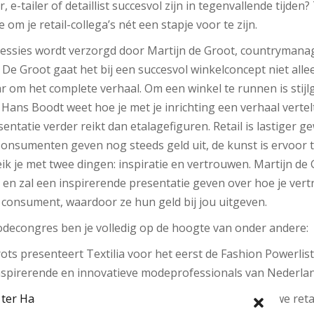
r, e-tailer of detaillist succesvol zijn in tegenvallende tijden
e om je retail-collega’s nét een stapje voor te zijn.
essies wordt verzorgd door Martijn de Groot, countrymanag
De Groot gaat het bij een succesvol winkelconcept niet alle
r om het complete verhaal. Om een winkel te runnen is stijl
Hans Boodt weet hoe je met je inrichting een verhaal vertelt
entatie verder reikt dan etalagefiguren. Retail is lastiger g
onsumenten geven nog steeds geld uit, de kunst is ervoor t
eik je met twee dingen: inspiratie en vertrouwen. Martijn de 
is en zal een inspirerende presentatie geven over hoe je ver
 consument, waardoor ze hun geld bij jou uitgeven.
decongres ben je volledig op de hoogte van onder andere:
resenteert Textilia voor het eerst de Fashion Powerlist, 
inspirerende en innovatieve modeprofessionals van Nederlan
 ter Haar
scherpt de geest met haar visie op het nieuwe retail