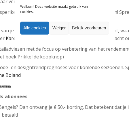
haar verfrissende motto.
Welkom! Deze website maakt gebruik van
ikelen van de consument. De focus ligt op kansen! Spr
cookies.
Alle cookies
Weiger
Bekijk voorkeuren
 je persoonlijke gedragstypologie hoe je overkomt, waar 
ker
Karen Hoexum
(mede-eigenaar BYOU) traint en coacht 
adviezen met de focus op verbetering van het rendement
et boek Prikkel de koopknop)
en designtrendprognoses voor komende seizoenen. Spr
ine Boland
ogramma
ls-abonnees
ngels? Dan ontvang je € 50,- korting. Dat betekent dat je i
 betaalt!