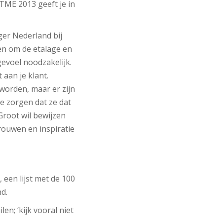
? TME 2013 geeft je in
er Nederland bij
en om de etalage en
gevoel noodzakelijk.
 aan je klant.
eworden, maar er zijn
e zorgen dat ze dat
Groot wil bewijzen
trouwen en inspiratie
een lijst met de 100
d.
en; ‘kijk vooral niet