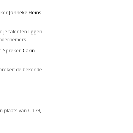
eker
Jonneke Heins
je talenten liggen
ondernemers
. Spreker:
Carin
eker: de bekende
n plaats van € 179,-