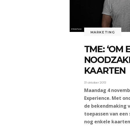
MARKETING
TME: ‘OM 
NOODZAKEL
KAARTEN
31 oktober 2013
Maandag 4 november
Experience. Met ond
de bekendmaking va
toepassen van een s
nog enkele kaarten