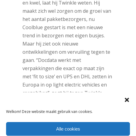
en kwel, laat hij Twinkle weten. Hij
maakt zich wel zorgen om de groei van
het aantal pakketbezorgers, nu
Coolblue gestart is met een nieuwe
trend in bezorgen met eigen busjes.
Maar hij ziet ook nieuwe
ontwikkelingen om vervuiling tegen te
gaan. “Docdata werkt met
verpakkingen die exact op maat zijn
met ‘fit to size’ en UPS en DHL zetten in
Europa in op light electric vehicles en
cargobikes”, zegt hij tegen Twinkle.
“Ook Picnic is een goed voorbeeld van
een meer duurzame levering met
Welkom! Deze website maakt gebruik van cookies.
elektrische voertuigen. Ah.nl kan daar
echt niet bij achterblijven. Duidelijk is
Alle cookies
dat er meer onderzoek nodig is.”