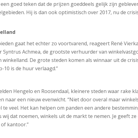
en goed teken dat de prijzen goeddeels gelijk zijn gebleven;
kelgebieden. Hij is dan ook optimistisch over 2017, nu de crisi
elland
ebieden gaat het echter zo voortvarend, reageert René Vierk
Syntrus Achmea, de grootste verhuurder van winkelvastgoed
n winkelland. De grote steden komen als winnaar uit de crisi
-10 is de huur verlaagd.”
elden Hengelo en Roosendaal, kleinere steden waar rake kla
n naar een nieuw evenwicht. “Niet door overal maar winkels
 veel te veel. Het kan helpen om panden een andere bestemmi
s wij dat noemen, winkels uit de markt te nemen. Je geeft z
of kantoor.”