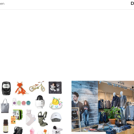
D
len