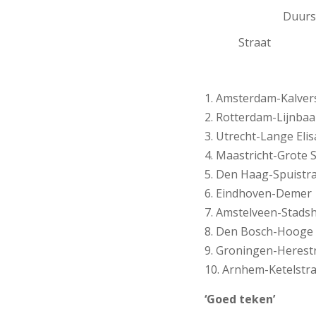
Duurst
Straat Huur
Amsterdam-Kal
Rotterdam-L
Utrecht-Lange E
Maastricht-Gr
Den Haag-Spu
Eindhoven-
Amstelveen-S
Den Bosch-Hoo
Groningen-He
Arnhem-Ket
‘Goed teken’