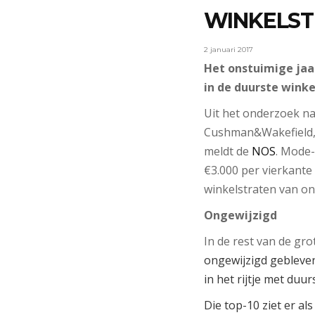
WINKELST
2 januari 2017
Het onstuimige jaar
in de duurste winke
Uit het onderzoek na
Cushman&Wakefield, bl
meldt de
NOS
. Mode-
€3.000 per vierkante
winkelstraten van on
Ongewijzigd
In de rest van de gro
ongewijzigd gebleve
in het rijtje met duu
Die top-10 ziet er als 