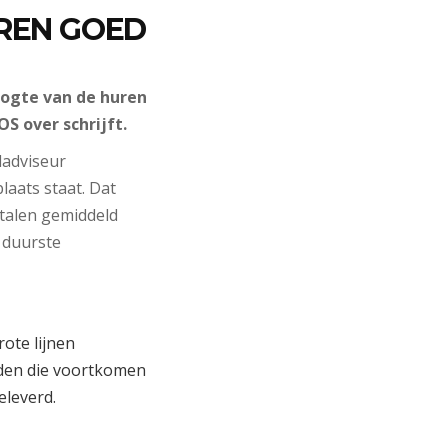
REN GOED
oogte van de huren
S over schrijft.
dadviseur
laats staat. Dat
etalen gemiddeld
 duurste
rote lijnen
eden die voortkomen
eleverd.