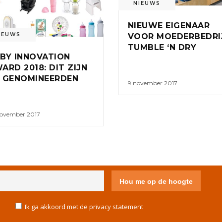
NIEUWS
NIEUWE EIGENAAR
IEUWS
VOOR MOEDERBEDRI
TUMBLE ‘N DRY
BY INNOVATION
ARD 2018: DIT ZIJN
 GENOMINEERDEN
9 november 2017
november 2017
IVACY STATEMENT
DISCLAIMER
COLOFON
CONTACT
Ik ga akkoord met de privacy statement
COOKIE POLICY (EU)