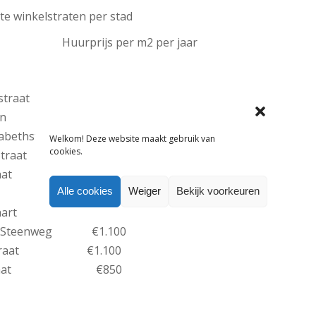
e winkelstraten per stad
prijs per m2 per jaar
verstraat €3.000
ijnbaan €1.650
lisabethstraat €1.600
Welkom! Deze website maakt gebruik van
cookies.
ote Straat €1.600
istraat €1.250
Alle cookies
Weiger
Bekijk voorkeuren
Demer €1.200
tadshart €1.150
ge Steenweg €1.100
restraat €1.100
elstraat €850