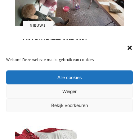
NIEUWS
MIM-PI WINTER 2013-2014
7 augustus 2013
Welkom! Deze website maakt gebruik van cookies.
De MIM-PI winter 2013 video, de
'making of' van
Alle cookies
LEES MEER
Weiger
Tags:
Kinderkledingmerk
Bekijk voorkeuren
DELEN: