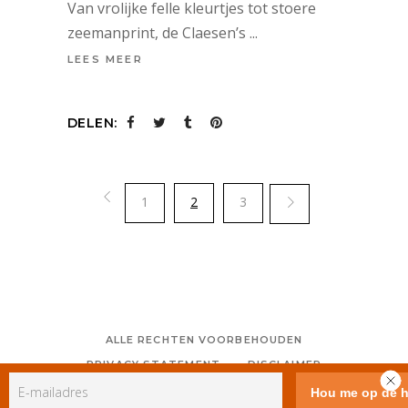
Van vrolijke felle kleurtjes tot stoere
zeemanprint, de Claesen’s
LEES MEER
DELEN:
1
2
3
ALLE RECHTEN VOORBEHOUDEN
PRIVACY STATEMENT
DISCLAIMER
COLOFON
CONTACT
RSS