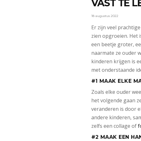
VAST TE 
18 augustus 2022
Er zijn veel prachti
zien opgroeien. Het i
een beetje groter, e
naarmate ze ouder wo
kinderen krijgen is 
met onderstaande id
#1 MAAK ELKE M
Zoals elke ouder wee
het volgende gaan ze
veranderen is door e
andere kinderen, sam
zelfs een collage of
f
#2 MAAK EEN HA