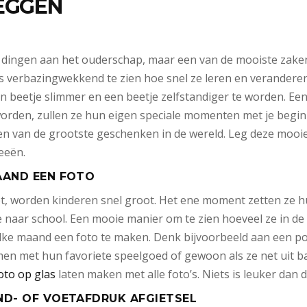
LEGGEN
ge dingen aan het ouderschap, maar een van de mooiste zaken 
s verbazingwekkend te zien hoe snel ze leren en veranderen.
en beetje slimmer en een beetje zelfstandiger te worden. Een
rden, zullen ze hun eigen speciale momenten met je beginne
een van de grootste geschenken in de wereld. Leg deze mooie
eeën.
AAND EEN FOTO
t, worden kinderen snel groot. Het ene moment zetten ze hu
 naar school. Een mooie manier om te zien hoeveel ze in de l
lke maand een foto te maken. Denk bijvoorbeeld aan een po
en met hun favoriete speelgoed of gewoon als ze net uit b
oto op glas
laten maken met alle foto’s. Niets is leuker dan d
ND- OF VOETAFDRUK AFGIETSEL