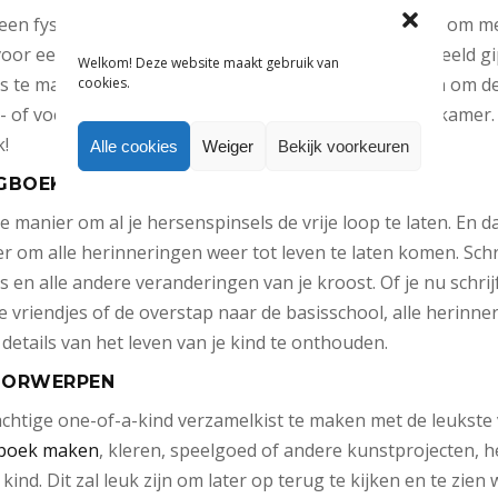
een fysieke herinnering te maken! Een leuke activiteit om me
 voor een uniek aandenken. Gebruik hiervoor bijvoorbeeld gi
Welkom! Deze website maakt gebruik van
ls te maken. Nadat de basis staat, kun je de tijd nemen om 
cookies.
- of voetafdruk verdient een mooi plekje in de kinderkamer
!
Alle cookies
Weiger
Bekijk voorkeuren
GBOEK BIJ
 manier om al je hersenspinsels de vrije loop te laten. En dat
 om alle herinneringen weer tot leven te laten komen. Schri
en alle andere veranderingen van je kroost. Of je nu schrij
vriendjes of de overstap naar de basisschool, alle herinner
details van het leven van je kind te onthouden.
OORWERPEN
rachtige one-of-a-kind verzamelkist te maken met de leukste
boek maken
, kleren, speelgoed of andere kunstprojecten, h
 kind. Dit zal leuk zijn om later op terug te kijken en te zien