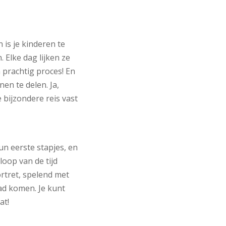
is je kinderen te
 Elke dag lijken ze
 prachtig proces! En
n te delen. Ja,
 bijzondere reis vast
n eerste stapjes, en
oop van de tijd
rtret, spelend met
ad komen. Je kunt
at!