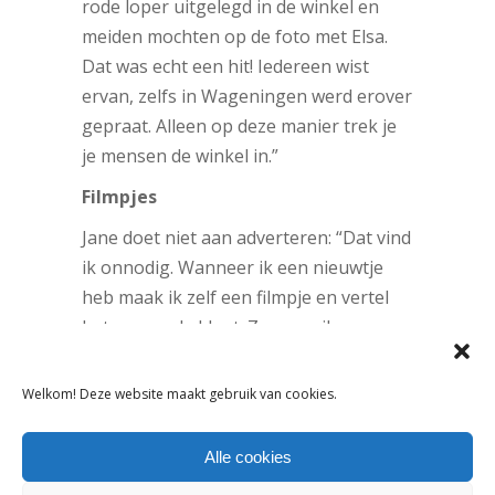
rode loper uitgelegd in de winkel en
meiden mochten op de foto met Elsa.
Dat was echt een hit! Iedereen wist
ervan, zelfs in Wageningen werd erover
gepraat. Alleen op deze manier trek je
je mensen de winkel in.”
Filmpjes
Jane doet niet aan adverteren: “Dat vind
ik onnodig. Wanneer ik een nieuwtje
heb maak ik zelf een filmpje en vertel
het zo aan de klant. Zo open ik
binnenkort een filiaal in Lemmer: dit
heb ik in een video vertelt en op
Welkom! Deze website maakt gebruik van cookies.
Facebook
,
Twitter
en
Youtube
gezet.”
Late sale
Alle cookies