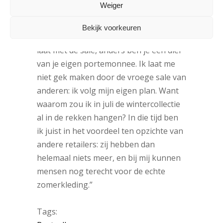
Weiger
Jane besteedt liever aandacht aan de
klant, dan dat ze het hele jaar door
Bekijk voorkeuren
uitverkoop houdt: “Ik begin pas heel
laat met de sale, anders ben je een dief
van je eigen portemonnee. Ik laat me
niet gek maken door de vroege sale van
anderen: ik volg mijn eigen plan. Want
waarom zou ik in juli de wintercollectie
al in de rekken hangen? In die tijd ben
ik juist in het voordeel ten opzichte van
andere retailers: zij hebben dan
helemaal niets meer, en bij mij kunnen
mensen nog terecht voor de echte
zomerkleding.”
Tags: