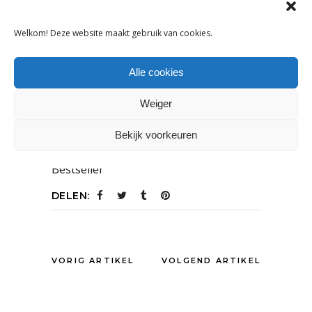
Ko&Flo
Welkom! Deze website maakt gebruik van cookies.
Leijsenhoek 47
4901 ER Oosterhout
Alle cookies
+31 (0)162 471 266
Weiger
Bekijk voorkeuren
Tags:
Bestseller
DELEN:
VORIG ARTIKEL
VOLGEND ARTIKEL