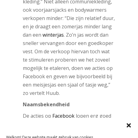
kleding.” Niet alleen communiekleding,
ook voorjaarsjacks en bodywarmers
verkopen minder: “Die zijn relatief duur,
en je draagt een zomerjas minder lang
dan een
winterjas
. Zo’n jas wordt dan
sneller vervangen door een goedkoper
vest. Om de verkoop hiervan toch wat
te stimuleren proberen we het zoveel
mogelijk te etaleren, doen we acties op
Facebook en geven we bijvoorbeeld bij
een meisjesjas een sjaal of tasje weg,”
zo vertelt Huub.
Naamsbekendheid
De acties op
Facebook
lopen erg goed
volgens Huub. “Je bereikt direct je
doelgroep. Zo hadden we laatst een
Welkom! Deze website maakt gebruik van cookies.