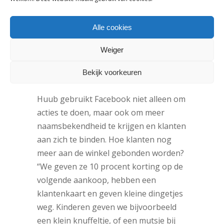
actie waarbij je een gratis longsleeve
van twintig euro kreeg bij een
Alle cookies
spijkerbroek van dertig euro. Die actie
liep heel erg goed, mensen kwamen
Weiger
daar echt voor naar de winkel.
Sommigen namen zelfs twee
Bekijk voorkeuren
spijkerbroeken!”
Huub gebruikt Facebook niet alleen om
acties te doen, maar ook om meer
naamsbekendheid te krijgen en klanten
aan zich te binden. Hoe klanten nog
meer aan de winkel gebonden worden?
“We geven ze 10 procent korting op de
volgende aankoop, hebben een
klantenkaart en geven kleine dingetjes
weg. Kinderen geven we bijvoorbeeld
een klein knuffeltje, of een mutsje bij