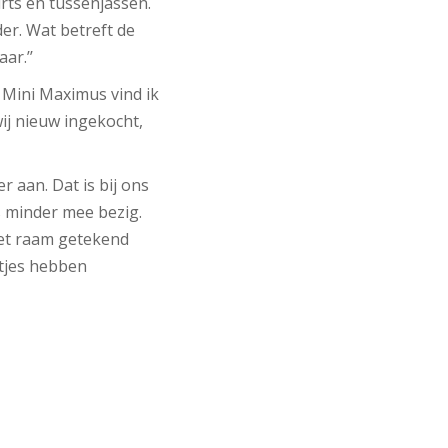
rts en tussenjassen.
der. Wat betreft de
ar.’’
 Mini Maximus vind ik
wij nieuw ingekocht,
 aan. Dat is bij ons
s minder mee bezig.
het raam getekend
tjes hebben