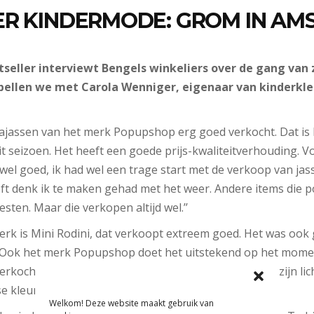
ER KINDERMODE: GROM IN A
tseller interviewt Bengels winkeliers over de gang van 
bellen we met Carola Wenniger, eigenaar van kinderkl
ajassen van het merk Popupshop erg goed verkocht. Dat is bi
t seizoen. Het heeft een goede prijs-kwaliteitverhouding. V
wel goed, ik had wel een trage start met de verkoop van jas
t denk ik te maken gehad met het weer. Andere items die pop
esten. Maar die verkopen altijd wel.’’
k is Mini Rodini, dat verkoopt extreem goed. Het was ook 
l. Ook het merk Popupshop doet het uitstekend op het mom
rkocht. Dat vond ik wel opvallend, want die broeken zijn licht
 kleur.’’
Welkom! Deze website maakt gebruik van