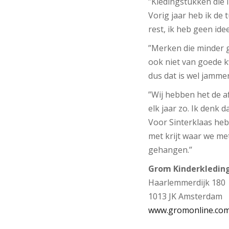
”Kledingstukken die 
Vorig jaar heb ik de 
rest, ik heb geen ide
”Merken die minder g
ook niet van goede kw
dus dat is wel jammer
”Wij hebben het de a
elk jaar zo. Ik denk 
Voor Sinterklaas heb
met krijt waar we m
gehangen.’’
Grom Kinderkledin
Haarlemmerdijk 180
1013 JK Amsterdam
www.gromonline.co