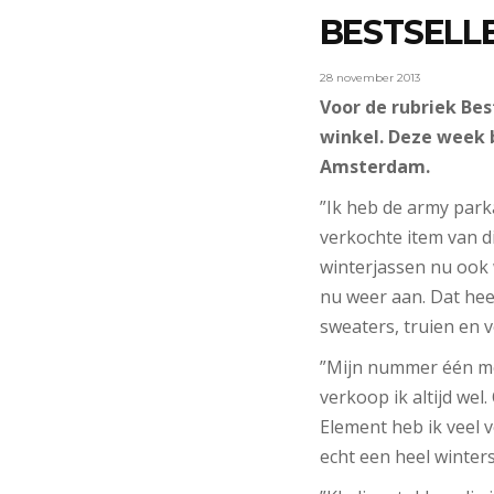
BESTSELL
28 november 2013
Voor de rubriek Bes
winkel. Deze week 
Amsterdam.
”Ik heb de army park
verkochte item van di
winterjassen nu ook 
nu weer aan. Dat heef
sweaters, truien en v
”Mijn nummer één mer
verkoop ik altijd we
Element heb ik veel ve
echt een heel winterse