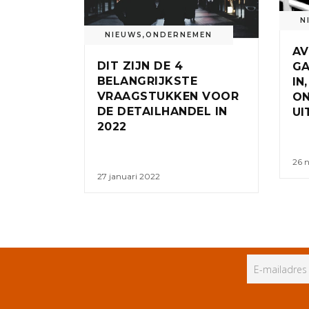
N
NIEUWS
,
ONDERNEMEN
A
DIT ZIJN DE 4
GA
BELANGRIJKSTE
IN
VRAAGSTUKKEN VOOR
O
DE DETAILHANDEL IN
UI
2022
26 
27 januari 2022
ALLE RECHTEN VOORBEHOUDEN
PR