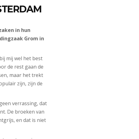
MSTERDAM
zaken in hun
edingzaak Grom in
j mij wel het best
oor de rest gaan de
sen, maar het trekt
ulair zijn, zijn de
geen verrassing, dat
ent. De broeken van
grijs, en dat is niet