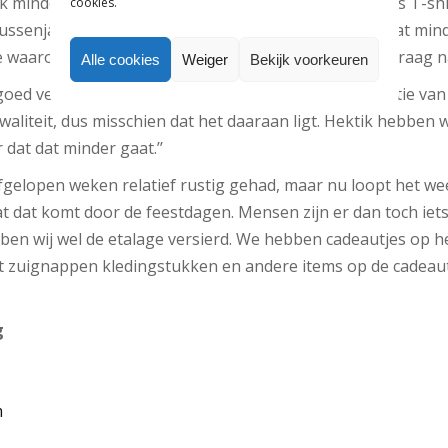
ik minder goed verkocht heb zijn blousen, long sleeves T-shi
cookies.
tussenjassen wel goed verkocht, maar dit jaar is dat wat min
e waarom die niet populair zijn. Er is gewoon minder vraag na
Alle cookies
Weiger
Bekijk voorkeuren
oed verkopen zijn Hektik en Mini Maximus. De collectie van
aliteit, dus misschien dat het daaraan ligt. Hektik hebben 
 dat dat minder gaat.’’
fgelopen weken relatief rustig gehad, maar nu loopt het weer
dat dat komt door de feestdagen. Mensen zijn er dan toch iet
ben wij wel de etalage versierd. We hebben cadeautjes op 
et zuignappen kledingstukken en andere items op de cadeau
g
m