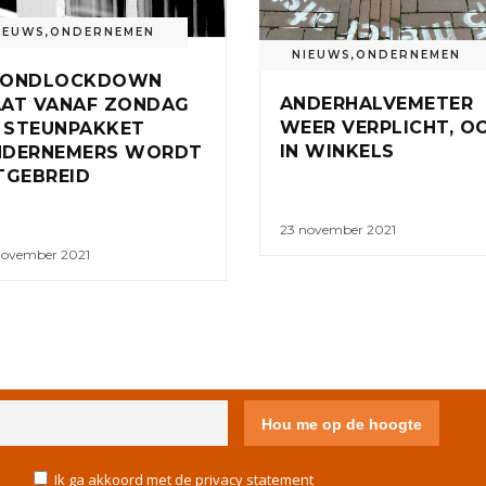
IEUWS
,
ONDERNEMEN
NIEUWS
,
ONDERNEMEN
VONDLOCKDOWN
ANDERHALVEMETER
AT VANAF ZONDAG
WEER VERPLICHT, O
, STEUNPAKKET
IN WINKELS
NDERNEMERS WORDT
TGEBREID
23 november 2021
november 2021
IVACY STATEMENT
DISCLAIMER
COLOFON
CONTACT
Ik ga akkoord met de privacy statement
COOKIE POLICY (EU)