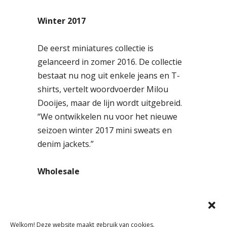
Winter 2017
De eerst miniatures collectie is
gelanceerd in zomer 2016. De collectie
bestaat nu nog uit enkele jeans en T-
shirts, vertelt woordvoerder Milou
Dooijes, maar de lijn wordt uitgebreid.
“We ontwikkelen nu voor het nieuwe
seizoen winter 2017 mini sweats en
denim jackets.”
Wholesale
De huidige collectie bevat signature
Denham miniatuurstijlen zoals de
‘Razor’ en ‘Spray’. De maten zijn voor
Welkom! Deze website maakt gebruik van cookies.