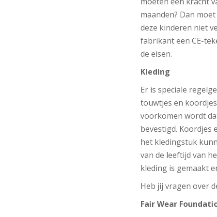
moeten een kracht va
maanden? Dan moet e
deze kinderen niet ve
fabrikant een CE-tek
de eisen.
Kleding
Er is speciale regel
touwtjes en koordjes
voorkomen wordt dat 
bevestigd. Koordjes e
het kledingstuk kunn
van de leeftijd van h
kleding is gemaakt e
Heb jij vragen over 
Fair Wear Foundati