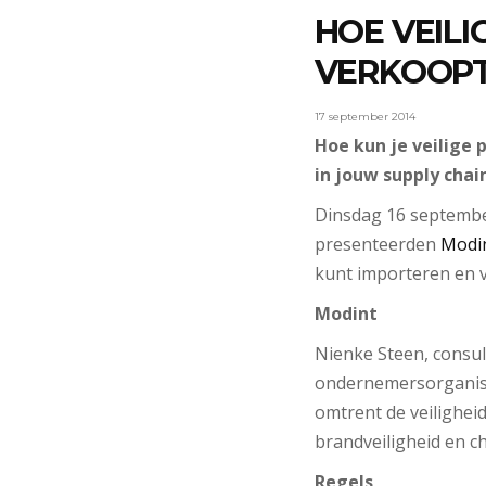
HOE VEILIG
VERKOOP
17 september 2014
Hoe kun je veilige
in jouw supply chain
Dinsdag 16 septembe
presenteerden
Modi
kunt importeren en v
Modint
Nienke Steen, consul
ondernemersorganisati
omtrent de veilighei
brandveiligheid en c
Regels