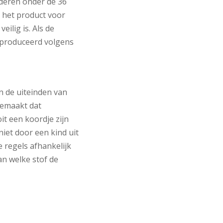
nderen onder de 36
 het product voor
ilig is. Als de
geproduceerd volgens
n de uiteinden van
gemaakt dat
t een koordje zijn
niet door een kind uit
 regels afhankelijk
an welke stof de