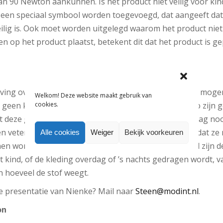
n 90 Newton aankunnen. Is het product niet veilig voor ki
en speciaal symbool worden toegevoegd, dat aangeeft dat
ilig is. Ook moet worden uitgelegd waarom het product niet ve
en op het product plaatst, betekent dit dat het product is 
geving over touwtjes en koordjes aan kinderkleding. Zo moge
Welkom! Deze website maakt gebruik van
cookies.
 geen knoopjes bevatten. Wel moeten de uiteinden zo zijn 
deze gaan rafelen. Aan de achterkant van een top mag nooi
n veters moeten altijd aan een product vastzitten, zodat ze 
Alle cookies
Weiger
Bekijk voorkeuren
en worden getrokken. Wat betreft de brandveiligheid zijn de
et kind, of de kleding overdag of ’s nachts gedragen wordt, v
n hoeveel de stof weegt.
de presentatie van Nienke? Mail naar
Steen@modint.nl
.
on