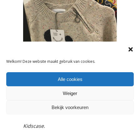
Welkom! Deze website maakt gebruik van cookies.
Alle cookies
Weiger
Bekijk voorkeuren
De lach is kenmerkend voor de
kindercollectie van Antoine Peters voor
Kidscase.