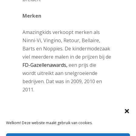
Merken
Amazingkids verkoopt merken als
Ninni-Vi, Vingino, Retour, Bellaire,
Barts en Noppies. De kindermodezaak
viel meerdere malen in de prijzen bij de
FD-Gazellenawards
,
een prijs die
wordt uitreikt aan snelgroeiende
bedrijven. Dat was in 2009, 2010 en
2011.
Binnenkort verschijnt er op
Textilia.nl
een interview met de
eigenaren van Amazingkids.
Welkom! Deze website maakt gebruik van cookies.