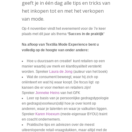
geeft je in één dag alle tips en tricks van
het inkopen tot en met het verkopen
van mode.
Op 4 november vindt het evenement voor de 7e keer
plaats met dit jaar als thema
‘Succes in de praktijk’
Na afloop van Textilia Mode Experience bent u
volledig op de hoogte van onder andere:
Hoe u duurzaam en creatief kunt retailen op een
manier waarbij uw merk en klantloyaliteit versterkt
worden. Spreker
Laura de Jong
(auteur van het boek)
Wat de consument beweegt, waar hij zich op
oriënteert en wat hij waar koopt. De focus ligt op
kansen die er voor merken en retailers zijn!
Spreker
Jonneke Heins
van het GFK
Leer op basis van je persoonlijke gedragstypologie
en gedrags(voorkeurs)stijl hoe je over komt op
anderen, waar je talenten en waar je valkuilen liggen.
Spreker
Karen Hoexum
(mede-eigenaar BYOU) traint
en coacht ondernemers.
Praktische tips en adviezen over de meest
uiteenlopende retail-vraagstukken, maar altijd met de