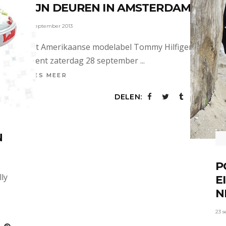
ZIJN DEUREN IN AMSTERDAM
24 september 2013
Het Amerikaanse modelabel Tommy Hilfiger
opent zaterdag 28 september
LEES MEER
DELEN:
N
P
ly
E
N
23 