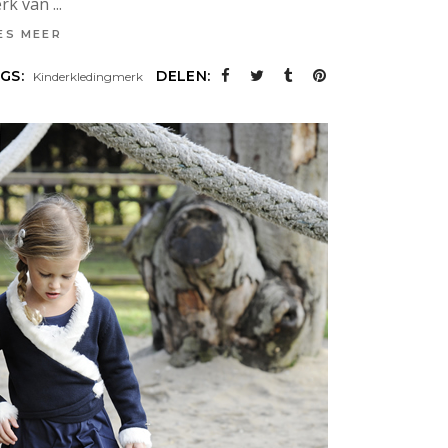
rk van
ES MEER
GS:
DELEN:
Kinderkledingmerk