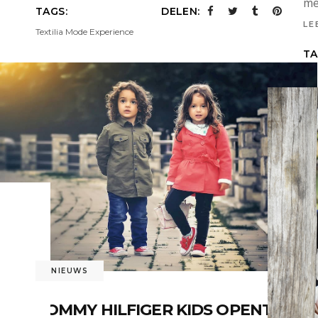
me
TAGS:
DELEN:
LE
Textilia Mode Experience
TA
els
NIEUWS
TOMMY HILFIGER KIDS OPENT