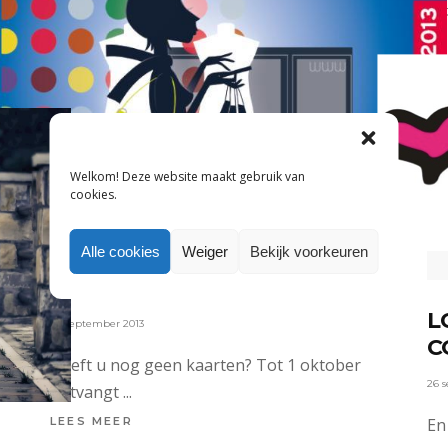
201
Welkom! Deze website maakt gebruik van
MARKETING
cookies.
LAATSTE WEEK
Alle cookies
Weiger
Bekijk voorkeuren
VROEGBOEKKORTING VOOR
TEXTILIA MODE EXPERIENCE
L
26 september 2013
C
Heeft u nog geen kaarten? Tot 1 oktober
26 
ontvangt
LEES MEER
En