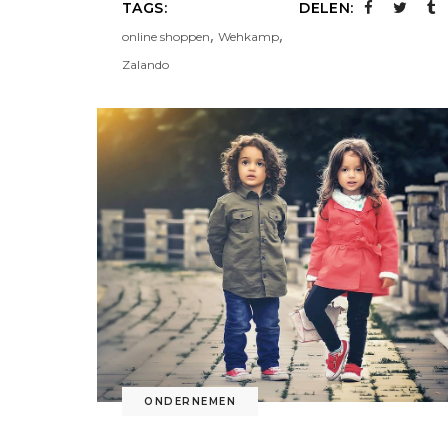
TAGS:
DELEN:
,
,
online shoppen
Wehkamp
Zalando
ONDERNEMEN