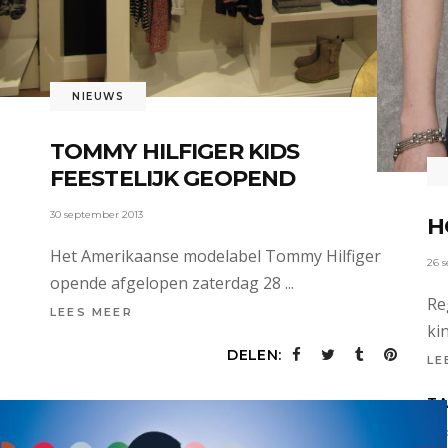
NIEUWS
TOMMY HILFIGER KIDS
FEESTELIJK GEOPEND
30 september 2013
H
Het Amerikaanse modelabel Tommy Hilfiger
26 
opende afgelopen zaterdag 28
Re
LEES MEER
ki
DELEN:
LE
TA
Kin