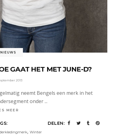
NIEUWS
OE GAAT HET MET JUNE-D?
september 2013
gelmatig neemt Bengels een merk in het
ndersegment onder
ES MEER
GS:
DELEN:
,
derkledingmerk
Winter