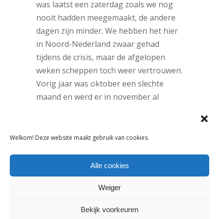
was laatst een zaterdag zoals we nog
nooit hadden meegemaakt, de andere
dagen zijn minder. We hebben het hier
in Noord-Nederland zwaar gehad
tijdens de crisis, maar de afgelopen
weken scheppen toch weer vertrouwen.
Vorig jaar was oktober een slechte
maand en werd er in november al
gestunt. Op dat vlak houd ik mijn hart
vast voor de rest van het seizoen. De
verkoop van meidenkleding springt ver
Welkom! Deze website maakt gebruik van cookies.
boven de jongenskleding uit. Vooral de
blazers zijn niet aan te slepen. Broeken
Alle cookies
verkoop ik duidelijk minder dan
Weiger
bovenstukken. Bestsellers zijn merken
als Geisha en NoNo. Momenteel sturen
Bekijk voorkeuren
we wekelijks een digitale nieuwsbrief