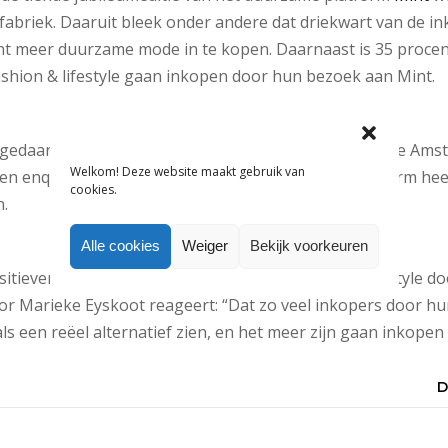
abriek. Daaruit bleek onder andere dat driekwart van de i
t meer duurzame mode in te kopen. Daarnaast is 35 procen
ashion & lifestyle gaan inkopen door hun bezoek aan Mint.
gedaan door Mint op Modefabriek. De inkopers die de Am
Welkom! Deze website maakt gebruik van
n enquête in te vullen. Volgens het duurzame platform hee
cookies.
.
Alle cookies
Weiger
Bekijk voorkeuren
sitiever gaan denken over sustainable fashion & lifestyle 
or Marieke Eyskoot reageert: “Dat zo veel inkopers door h
ls een reëel alternatief zien, en het meer zijn gaan inkopen
D