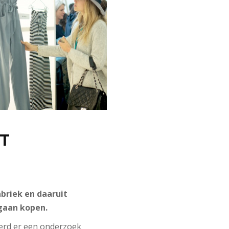
T
riek en daaruit
gaan kopen.
rd er een onderzoek