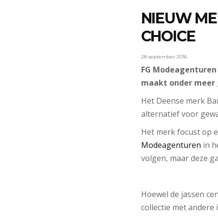
NIEUW ME
CHOICE
28 september 2016
FG Modeagenturen he
maakt onder meer g
Het Deense merk Barb
alternatief voor gewa
Het merk focust op ee
Modeagenturen
in h
volgen, maar deze g
Hoewel de jassen cen
collectie met andere i