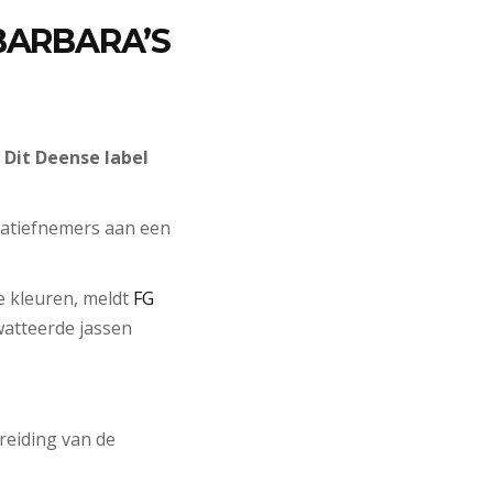
BARBARA’S
 Dit Deense label
tiatiefnemers aan een
ze kleuren, meldt
FG
watteerde jassen
reiding van de