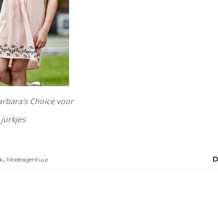
arbara’s Choice voor
urkjes.
,
D
k
Modeagentuur