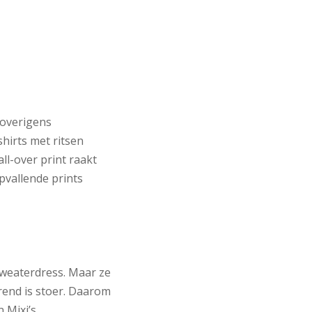
 overigens
hirts met ritsen
ll-over print raakt
pvallende prints
sweaterdress. Maar ze
rend is stoer. Daarom
 Mixi’s