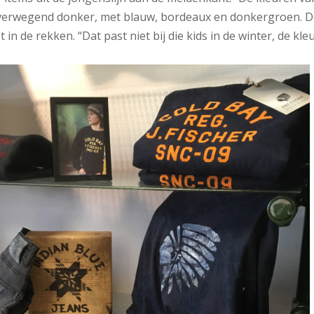
 overwegend donker, met blauw, bordeaux en donkergroen. D
 in de rekken. “Dat past niet bij die kids in de winter, de kle