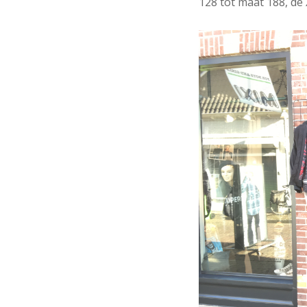
128 tot maat 188, de X