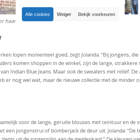
Alle cookies
Weiger
Bekijk voorkeuren
r haar winkel in het West-Friese Hoorn.
f
ken lopen momenteel goed, zegt Jolanda. “Bij jongens, die
ders komen shoppen in de winkel, zijn de lange, strakkere s
 van Indian Blue Jeans. Maar ook de sweaters met reliëf. De a
heb er nog wel wat, maar de nieuwe collectie met de minder o
elijk voor de lange, geruite blouses met ceintuur en de 
t een jongenstrui of bomberjack de deur uit. Jolanda: “De t
 items uit de jongenslijn aan de meidenkant.” De kleuren van