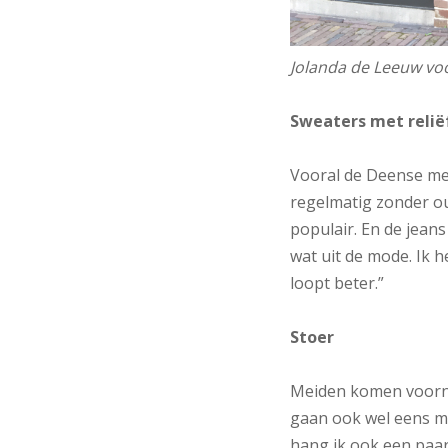
Jolanda de Leeuw voo
Sweaters met relië
Vooral de Deense mer
regelmatig zonder ou
populair. En de jeans
wat uit de mode. Ik 
loopt beter.”
Stoer
Meiden komen voornam
gaan ook wel eens me
hang ik ook een paar