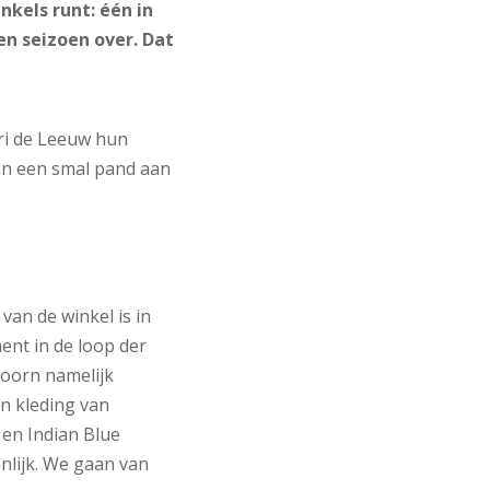
kels runt: één in
en seizoen over. Dat
dri de Leeuw hun
in een smal pand aan
 van de winkel is in
ent in de loop der
oorn namelijk
en kleding van
 en Indian Blue
enlijk. We gaan van