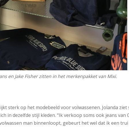
eans en Jake Fisher zitten in het merkenpakket van Mixi.
 lijkt sterk op het modebeeld voor volwassenen. Jolanda ziet
ich in dezelfde stijl kleden. “Ik verkoop soms ook jeans van
, volwassen man binnenloopt, gebeurt het wel dat ik een trui