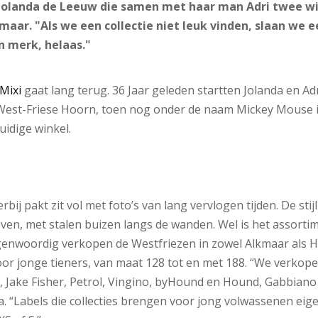
Jolanda de Leeuw die samen met haar man Adri twee win
maar. "Als we een collectie niet leuk vinden, slaan we e
n merk, helaas."
Mixi
gaat lang terug. 36 Jaar geleden startten Jolanda en A
t West-Friese Hoorn, toen nog onder de naam Mickey Mouse 
uidige winkel.
bij pakt zit vol met foto’s van lang vervlogen tijden. De stijl
even, met stalen buizen langs de wanden. Wel is het assortim
genwoordig verkopen de Westfriezen in zowel Alkmaar als H
voor jonge tieners, van maat 128 tot en met 188. “We verkop
, Jake Fisher, Petrol, Vingino, byHound en Hound, Gabbiano
da. “Labels die collecties brengen voor jong volwassenen eig