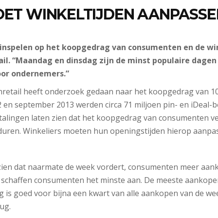
OET WINKELTIJDEN AANPASSE
inspelen op het koopgedrag van consumenten en de wi
tail. “Maandag en dinsdag zijn de minst populaire dage
or ondernemers.”
nretail heeft onderzoek gedaan naar het koopgedrag van 1
en september 2013 werden circa 71 miljoen pin- en iDeal-b
talingen laten zien dat het koopgedrag van consumenten ve
ren. Winkeliers moeten hun openingstijden hierop aanpasse
 zien dat naarmate de week vordert, consumenten meer aan
schaffen consumenten het minste aan. De meeste aankop
g is goed voor bijna een kwart van alle aankopen van de we
ug.