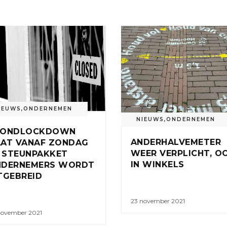
IEUWS
,
ONDERNEMEN
NIEUWS
,
ONDERNEMEN
VONDLOCKDOWN
ANDERHALVEMETER
AT VANAF ZONDAG
WEER VERPLICHT, O
, STEUNPAKKET
IN WINKELS
NDERNEMERS WORDT
TGEBREID
23 november 2021
november 2021