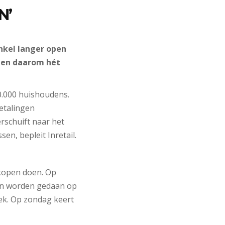
N’
nkel langer open
n en daarom hét
0.000 huishoudens.
etalingen
rschuift naar het
n, bepleit Inretail.
kopen doen. Op
en worden gedaan op
ek. Op zondag keert