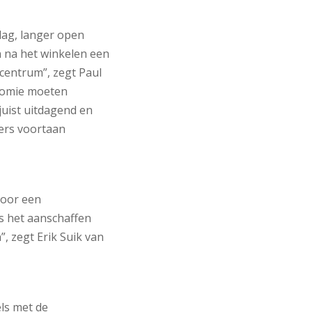
dag, langer open
n na het winkelen een
 centrum”, zegt Paul
onomie moeten
juist uitdagend en
ers voortaan
voor een
s het aanschaffen
, zegt Erik Suik van
ls met de