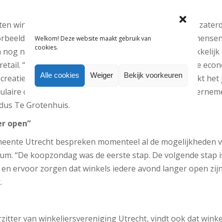
ten winkeliers de winkel op populaire dagen, zoals de zater
oorbeeld de winkels tot 19.00 uur openhoudt, kunnen mense
Welkom! Deze website maakt gebruik van
cookies.
nog naar de film. Op die manier creëer je een aantrekkelijk
retail. “Er zijn zoveel kansen voor steden. In de huidige ec
Alle cookies
Weiger
Bekijk voorkeuren
reatiever worden om klanten te trekken. En dat maakt het 
pulaire dagen als maandag en dinsdag kunnen de ondernem
dus Te Grotenhuis.
er open”
emeente Utrecht bespreken momenteel al de mogelijkheden 
rum. “De koopzondag was de eerste stap. De volgende stap i
n ervoor zorgen dat winkels iedere avond langer open zijn”
.
tter van winkeliersvereniging Utrecht, vindt ook dat winke