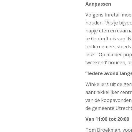
Aanpassen
Volgens Inretail moe
houden. “Als je bijv
hapje eten en daarna 
te Grotenhuis van IN
ondernemers steeds c
leuk.” Op minder po
‘weekend’ houden, al
“Iedere avond lang
Winkeliers uit de g
aantrekkelijker cent
van de koopavonden e
de gemeente Utrecht
Van 11:00 tot 20:00
Tom Broekman, voorzi