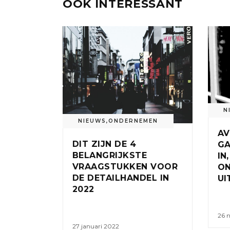
OOK INTERESSANT
N
NIEUWS
,
ONDERNEMEN
A
DIT ZIJN DE 4
GA
BELANGRIJKSTE
IN
VRAAGSTUKKEN VOOR
O
DE DETAILHANDEL IN
UI
2022
26 
27 januari 2022