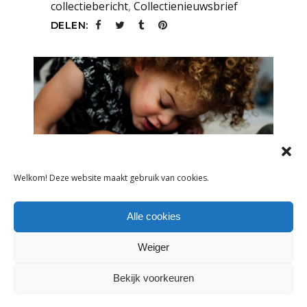
collectiebericht
,
Collectienieuwsbrief
DELEN:
Welkom! Deze website maakt gebruik van cookies.
Alle cookies
ADVERTORIAL
Weiger
BABYFACE LANCEERT NIEUWE
Bekijk voorkeuren
CAPSULECOLLECTIE