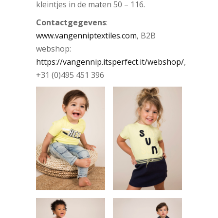
kleintjes in de maten 50 – 116.
Contactgegevens
:
www.vangenniptextiles.com
, B2B
webshop:
https://vangennip.itsperfect.it/webshop/
,
+31 (0)495 451 396