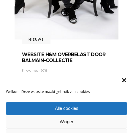
NIEUWS
WEBSITE H&M OVERBELAST DOOR
BALMAIN-COLLECTIE
5 november 2015
Vanaf donderdag 5 november ligt de
nieuwste designersamenwerking van
Welkom! Deze website maakt gebruik van cookies.
LEES MEER
Alle cookies
Tags:
H&M
,
limited edition
,
samenwerking
Weiger
DELEN: