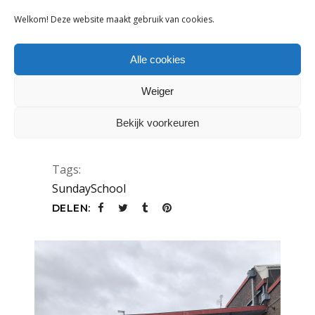
Welkom! Deze website maakt gebruik van cookies.
DEZE MERKEN STAAN OP
SUNDAYSCHOOL [JANUARI 2020]
Alle cookies
27 november 2019
Weiger
In aanloop naar de nieuwste editie van
SundaySchool in
Bekijk voorkeuren
LEES MEER
Tags:
SundaySchool
DELEN: