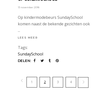
13 november 2018
Op kindermodebeurs SundaySchool
komen naast de bekende gezichten ook
LEES MEER
Tags:
SundaySchool
DELEN:
1
2
3
4