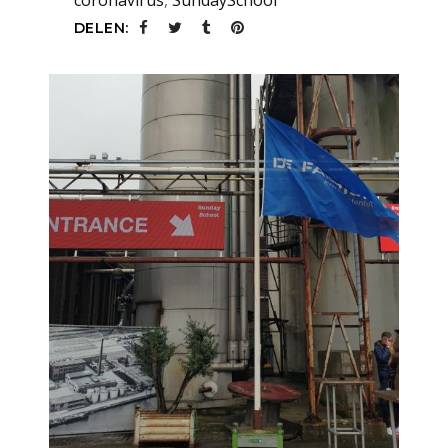
coronavirus
,
SundaySchool
DELEN: