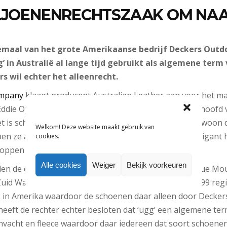
ILJOENENRECHTSZAAK OM NA
emaal van het grote Amerikaanse bedrijf Deckers Out
g’ in Australië al lange tijd gebruikt als algemene term
s wil echter het alleenrecht.
ompany
klaagt producent Australian Leather aan voor het ma
Eddie Oygur hangt nu een miljoenenboete boven het hoofd 
t is schandalig”,
vertelt Oygur aan de BBC
. “
Ugg
is gewoon 
Welkom! Deze website maakt gebruik van
en ze al bijna een eeuw. Nu heeft een Amerikaanse gigant 
cookies.
 stoppen met het produceren van de schoenen.”
Alle cookies
Weiger
Bekijk voorkeuren
en de eerste ugg-schoenen in 1930 gemaakt in de Blue Mou
uid Wales als protectie tegen de koude winters. In 1999 reg
 in Amerika waardoor de schoenen daar alleen door Decke
 heeft de rechter echter besloten dat ‘ugg’ een algemene te
vacht en fleece waardoor daar iedereen dat soort schoen