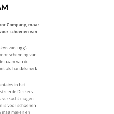
AM
door Company, maar
 voor schoenen van
ken van ‘ugg’-
voor schending van
de naam van de
het als handelsmerk
ntains in het
istreerde Deckers
rs verkocht mogen
rm is voor schoenen
en mag maken en