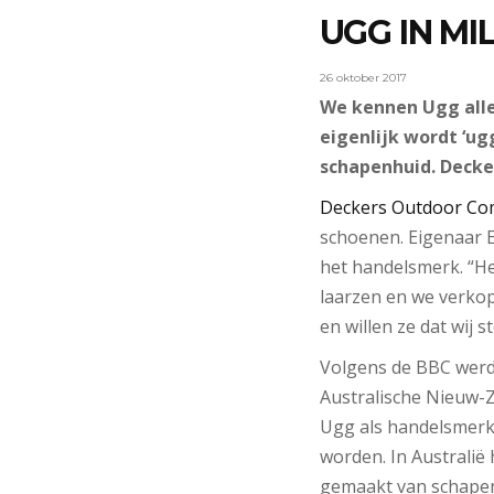
UGG IN M
26 oktober 2017
We kennen Ugg all
eigenlijk wordt ‘ug
schapenhuid. Decker
Deckers Outdoor C
schoenen. Eigenaar 
het handelsmerk. “He
laarzen en we verkop
en willen ze dat wij
Volgens de BBC werd
Australische Nieuw-Z
Ugg als handelsmerk
worden. In Australië
gemaakt van schapen