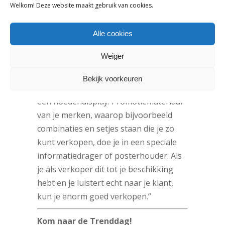
Welkom! Deze website maakt gebruik van cookies.
kunt ook je eigen logo overal laten
terugkomen: op tassendragers,
kaartdragers en natuurlijk ook het
Alle cookies
prijskaartje. Daarmee ondersteun je
Weiger
ook je verkopers. Het helpt als zij goed
kunnen laten zien wat ze verkopen.
Bekijk voorkeuren
Tassen op een tassendisplay, caps op
een hoedendisplay. Promotiemateriaal
van je merken, waarop bijvoorbeeld
combinaties en setjes staan die je zo
kunt verkopen, doe je in een speciale
informatiedrager of posterhouder. Als
je als verkoper dit tot je beschikking
hebt en je luistert echt naar je klant,
kun je enorm goed verkopen.”
Kom naar de Trenddag!