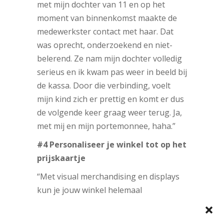
met mijn dochter van 11 en op het
moment van binnenkomst maakte de
medewerkster contact met haar. Dat
was oprecht, onderzoekend en niet-
belerend. Ze nam mijn dochter volledig
serieus en ik kwam pas weer in beeld bij
de kassa. Door die verbinding, voelt
mijn kind zich er prettig en komt er dus
de volgende keer graag weer terug. Ja,
met mij en mijn portemonnee, haha.”
#4 Personaliseer je winkel tot op het
prijskaartje
“Met visual merchandising en displays
kun je jouw winkel helemaal
individualiseren. Ik had het eerder over
de sets die je kunt laten zien, maar je