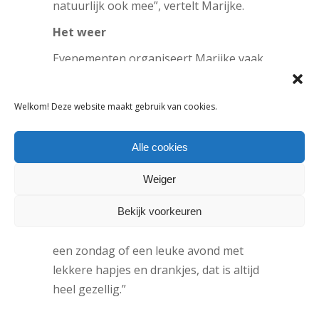
natuurlijk ook mee”, vertelt Marijke.
Het weer
Evenementen organiseert Marijke vaak
pas een paar dagen van tevoren: “Je
weet nooit wat het weer gaat doen dus
Welkom! Deze website maakt gebruik van cookies.
vaak plannen we de evenementen pas
enkele dagen van tevoren. Als ik vrijdag
Alle cookies
bijvoorbeeld weet dat ’t zondag beter
weer is, organiseer ik iets om toch
Weiger
mensen te trekken. Met behulp van
Facebook is dat snel en makkelijk aan
Bekijk voorkeuren
te kondigen. Zo organiseren we soms
een zondag of een leuke avond met
lekkere hapjes en drankjes, dat is altijd
heel gezellig.”