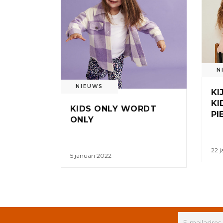
N
NIEUWS
KI
KI
KIDS ONLY WORDT
PI
ONLY
22 j
5 januari 2022