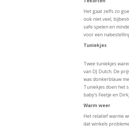
Tekorten
Het gaat zelfs zo go
ook niet veel, bijbest
safe spelen en minde
voor een nabestelling
Tuniekjes
Twee tuniekjes waren
van DJ Dutch. De prij
was donkerblauw met g
Tuniekjes doen het s
baby’s Feetje en Dirk
Warm weer
Het relatief warme w
dat winkels probleme