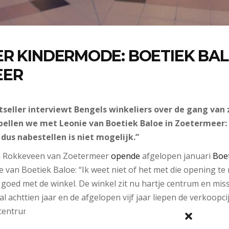
R KINDERMODE: BOETIEK BAL
EER
tseller interviewt Bengels winkeliers over de gang van 
bellen we met Leonie van Boetiek Baloe in Zoetermeer: 
 dus nabestellen is niet mogelijk.”
m Rokkeveen van Zoetermeer
opende
afgelopen januari
Boet
ie van Boetiek Baloe: “Ik weet niet of het met die opening t
k goed met de winkel. De winkel zit nu hartje centrum en mis
al achttien jaar en de afgelopen vijf jaar liepen de verkoopci
centrum zitten gaat het heel goed met de winkel.”