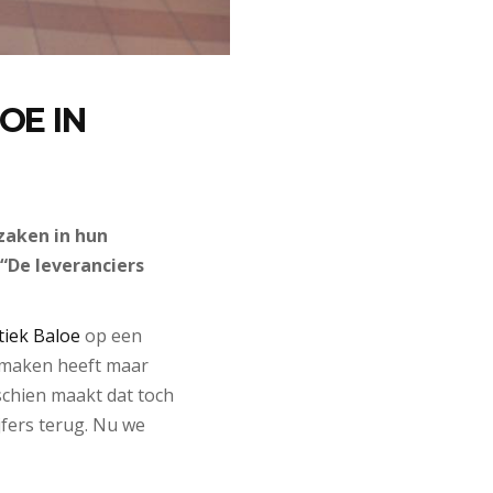
OE IN
zaken in hun
“De leveranciers
iek Baloe
op een
e maken heeft maar
schien maakt dat toch
jfers terug. Nu we