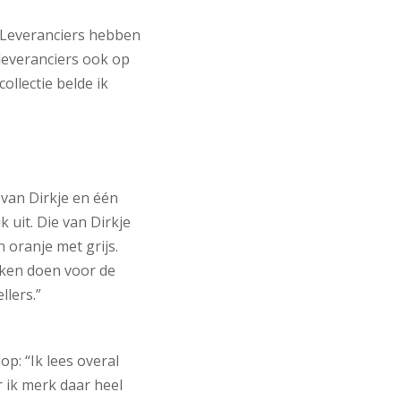
 “Leveranciers hebben
t leveranciers ook op
llectie belde ik
 van Dirkje en één
k uit. Die van Dirkje
 oranje met grijs.
rken doen voor de
llers.”
p: “Ik lees overal
 ik merk daar heel