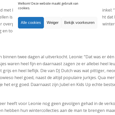
Welkom! Deze website maakt gebruik van
cookies.
ed met Boetiek Baloe dat er tekorten ontstaan in de winkel:
ellen is niet mogelijk. De laatste jaren ging het zo slecht da
Alle cookies
Weiger
Bekijk voorkeuren
r overproduceren. Een week na de uitlevering van de winterco
 en toen was het al op.”
 binnen twee dagen al uitverkocht. Leonie: “Dat was er één
sjes waren heel fijn en daarnaast zagen ze er allebei heel leu
rijs en heel lieflijk. Die van DJ Dutch was wat pittiger, neon
owieso heel goed, naast de altijd populaire jurkjes. Qua me
je het erg goed. Daarnaast zijn Jubel en Kids Up echte bestse
eer heeft voor Leonie nog geen gevolgen gehad in de verkoo
n hebben hun wintercollecties aan de man te brengen maar