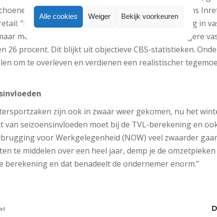
hoenen en kledingwinkels toe te voegen is dit volgens Inreta
Alle cookies
Weiger
Bekijk voorkeuren
retail: “Nu geldt maximaal 15 procent tegemoetkoming in va
 maar mode en schoenenwinkels hebben met veel hogere vas
n 26 procent. Dit blijkt uit objectieve CBS-statistieken. Ond
len om te overleven en verdienen een realistischer tegemo
sinvloeden
tersportzaken zijn ook in zwaar weer gekomen, nu het wint
ct van seizoensinvloeden moet bij de TVL-berekening en ook
brugging voor Werkgelegenheid (NOW) veel zwaarder ga
ten te middelen over een heel jaar, demp je de omzetpieken 
 berekening en dat benadeelt de ondernemer enorm.”
D
ail