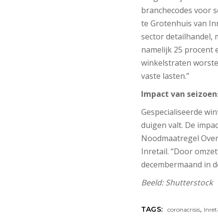
branchecodes voor sc
te Grotenhuis van In
sector detailhandel,
namelijk 25 procent e
winkelstraten worste
vaste lasten.”
Impact van seizoen
Gespecialiseerde win
duigen valt. De impa
Noodmaatregel Over
Inretail. “Door omzet
decembermaand in de
Beeld: Shutterstock
,
TAGS:
coronacrisis
Inret