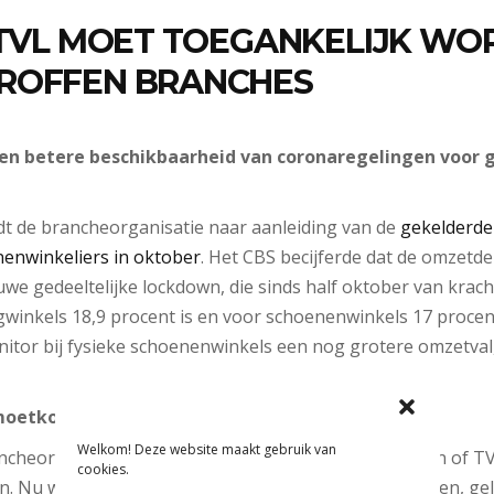
: TVL MOET TOEGANKELIJK W
ROFFEN BRANCHES
r een betere beschikbaarheid van coronaregelingen voor
dt de brancheorganisatie naar aanleiding van de
gekelderde
enwinkeliers in oktober
. Het CBS becijferde dat de omzetde
uwe gedeeltelijke lockdown, die sinds half oktober van kracht
gwinkels 18,9 procent is en voor schoenenwinkels 17 procent.
tor bij fysieke schoenenwinkels een nog grotere omzetval,
emoetkoming
Welkom! Deze website maakt gebruik van
ncheorganisatie op de Tegemoetkoming Vaste Lasten of TV
cookies.
. Nu wordt de hele retailsector, inclusief supermarkten, ge