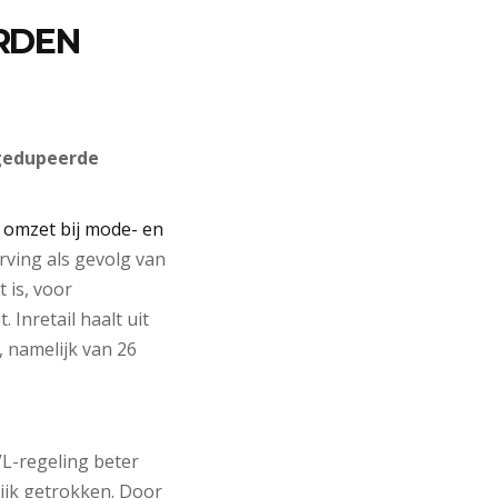
ORDEN
 gedupeerde
 omzet bij mode- en
rving als gevolg van
 is, voor
 Inretail haalt uit
 namelijk van 26
L-regeling beter
lijk getrokken. Door