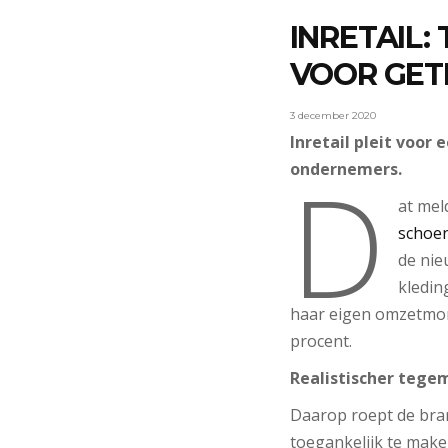
INRETAIL
VOOR GET
3 december 2020
Inretail pleit voo
D
ondernemers.
at mel
schoen
de nie
kledin
haar eigen omzetmoni
procent.
Realistischer teg
Daarop roept de bra
toegankelijk te maken