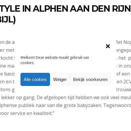
STYLE IN ALPHEN AAN DEN RIJ
IJL)
len de afgelopen weken het meest op in de verkoop. Met Nop
er met een kleine selectie en nu voor zomer groter aangepa
rkocht wordt en dus nieuw voor de klant. Bovendien is het p
Welkom! Deze website maakt gebruik van
cookies.
eine maatjes voor meisjes lopen bij ons het best. Lief is in on
e basiscollectie met de bekende tekstlogo’s brengt Lief een 
Alle cookies
Weiger
Bekijk voorkeuren
n en thema’s. Voor zomer 2011 is dat Frankrijk met een 2CV’
tons gestreepte shirtjes bijvoorbeeld. Het seizoen is trou
 lekker op gang. De afgelopen tijd hebben we ook veel meub
lphense publiek naar van die grote babyzaken. Tegenwoord
voor service en kwaliteit.”