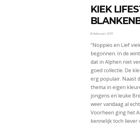
KIEK LIFE
BLANKENB
8 februari 2011
“Noppies en Lief vie
begonnen. In de wint
dat in Alphen niet ve
goed collectie. De kl
erg populair. Naast d
thema in eigen kleure
jongens en leuke Bre
weer vandaag al echt
Voorheen ging het A
kennelijk toch liever 