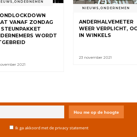
IEUWS
,
ONDERNEMEN
NIEUWS
,
ONDERNEMEN
VONDLOCKDOWN
ANDERHALVEMETER
AT VANAF ZONDAG
WEER VERPLICHT, O
, STEUNPAKKET
IN WINKELS
NDERNEMERS WORDT
TGEBREID
23 november 2021
november 2021
IVACY STATEMENT
DISCLAIMER
COLOFON
CONTACT
Ik ga akkoord met de privacy statement
COOKIE POLICY (EU)