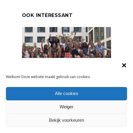
OOK INTERESSANT
Welkom! Deze website maakt gebruik van cookies.
NIEUWS
Alle cookies
DIT ZIJN DE BEST
Weiger
GEWAARDEERDE
MODERETAILERS VAN
Bekijk voorkeuren
NEDERLAND