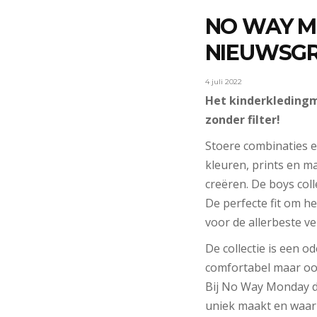
NO WAY MO
NIEUWSGR
4 juli 2022
Het kinderkledingme
zonder filter!
Stoere combinaties 
kleuren, prints en ma
creëren. De boys col
De perfecte fit om he
voor de allerbeste ve
De collectie is een o
comfortabel maar ook
Bij No Way Monday dur
uniek maakt en waar j