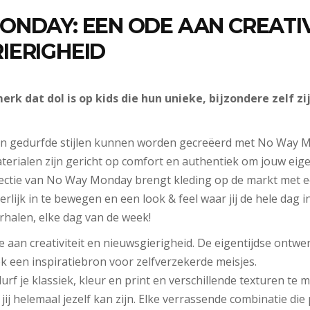
NDAY: EEN ODE AAN CREATIV
IERIGHEID
rk dat dol is op kids die hun unieke, bijzondere zelf zi
en gedurfde stijlen kunnen worden gecreëerd met No Way M
terialen zijn gericht op comfort en authentiek om jouw eigen
lectie van No Way Monday brengt kleding op de markt met e
erlijk in te bewegen en een look & feel waar jij de hele dag i
rhalen, elke dag van de week!
de aan creativiteit en nieuwsgierigheid. De eigentijdse ontwe
 een inspiratiebron voor zelfverzekerde meisjes.
f je klassiek, kleur en print en verschillende texturen te mi
ij helemaal jezelf kan zijn. Elke verrassende combinatie die p